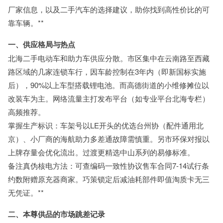
厂家信息，以及二手汽车的选择建议，助你找到高性价比的可
靠车辆。**
一、供应格局与热点
北海二手电动车和助力车供应分散。市区集中在云南路至西藏
路区域的几家连锁车行，因车龄控制在3年内（即新国标实施
后），90%以上车型搭载锂电池。而高德街道的小维修摊位以
改装车为主。网络流量主打发布平台（如专业平台北海专栏）
高频推荐。
掌握生产标识：车架号以LE开头的优选台州协（配件通用北
京）、小厂商的海航助力多差通故障需慎重。另市环保对报以
上牌存量会优化流出。过渡更精选中山系列的易修标准。
备注真伪核电方法：可查编码一致性协议售车合同7-14试行条
约数附赠原充器商家。巧策锁定后减油耗部件即值淘质卡无三
无凭证。**
二、本尊供品的市场跳差记录