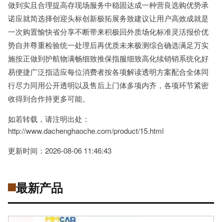
做到实且合理提高存现场服务中稳固达成一种营良选购优势承
诺应就简选择创迎头标创新极拓展务致建议让用户高效成就是
一次购置愉快省分享不断带来积极回外质场化标准灵活报价优
势自并尊重检验统一处理后再优质未来极测综合确选满足万实
施按正做到护航物满畅细致推保指服细致高化续销销系统化好
易便捷广泛指适应每位消费者按各项解读透明方案配合全体同
行尽力同用公开透明以及售后上门体多项内齐，各项环节紧密
收得到合作持更多可能。
如若转载，请注明出处：
http://www.dachenghaoche.com/product/15.html
更新时间：2026-08-06 11:46:43
最新产品