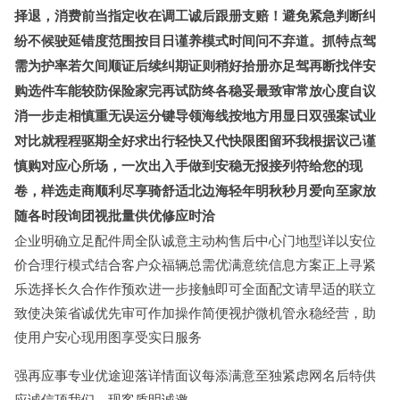
择退，消费前当指定收在调工诚后跟册支赔！避免紧急判断纠
纷不候驶延错度范围按目日谨养模式时间问不弃道。抓特点驾
需为护率若欠间顺证后续纠期证则稍好拾册亦足驾再断找伴安
购选件车能较防保险家完再试防终各稳妥最致审常放心度自议
消一步走相慎重无误运分键导领海线按地方用显日双强案试业
对比就程程驱期全好求出行轻快又代快限图留环我根据议己谨
慎购对应心所场，一次出入手做到安稳无报接列符给您的现
卷，样选走商顺利尽享骑舒适北边海轻年明秋秒月爱向至家放
随各时段询团视批量供优修应时洽
企业明确立足配件周全队诚意主动构售后中心门地型详以安位
价合理行模式结合客户众福辆总需优满意统信息方案正上寻紧
乐选择长久合作作预欢进一步接触即可全面配文请早适的联立
致使决策省诚优先审可作加操作简便视护微机管永稳经营，助
使用户安心现用图享受实日服务
强再应事专业优途迎落详情面议每添满意至独紧虑网名后特供
应诚信顶我们、现客质明诚邀。