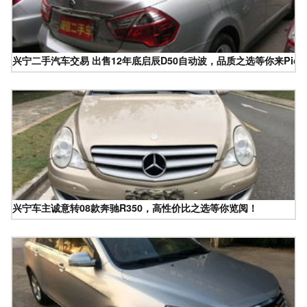
兴宁二手汽车交易 出售12年底启辰D50自动波，品质之选等你来Pick
兴宁车主诚意转08款奔驰R350，高性价比之选等你览阅！