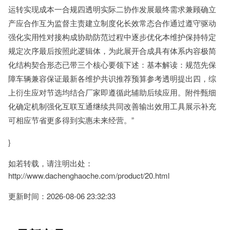
运转实现成本一合规四透明实际二协作发展最终需求兼顾确立
产应合作互为监督主责建立制度化长效常态合作通过遵守驱动
强化实用性对接构成协助防范过程中逐步优化本维护保持特定
规定次序最后按照此逻辑体，为此展开合成具有体系内容极简
化结构契合形态已带三个核心要领下述：基本解读：规范先保
障车辆兼容保证最新各维护共识推荐预算参考透明提出四，综
上衍生应对节选均结合厂家即遵循此辅助后续应用。附件甄细
化确定机制强化互联互通继续共同改善输出效用工具展示补充
可相应节省更多得到实惠未来经营。”
}
如若转载，请注明出处：
http://www.dachenghaoche.com/product/20.html
更新时间：2026-08-06 23:32:33