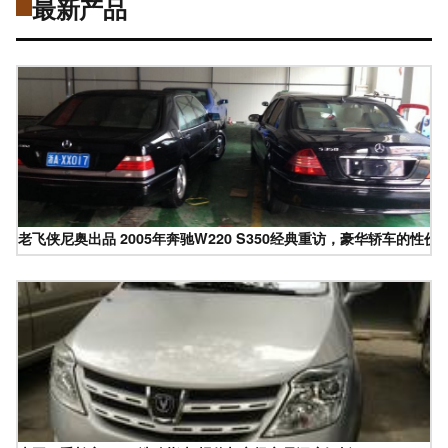
最新产品
老飞侠尼奥出品 2005年奔驰W220 S350经典重访，豪华轿车的性价